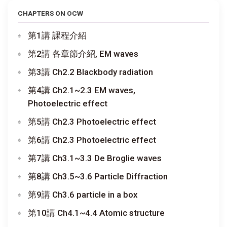
CHAPTERS ON OCW
第1講 課程介紹
第2講 各章節介紹, EM waves
第3講 Ch2.2 Blackbody radiation
第4講 Ch2.1~2.3 EM waves,
Photoelectric effect
第5講 Ch2.3 Photoelectric effect
第6講 Ch2.3 Photoelectric effect
第7講 Ch3.1~3.3 De Broglie waves
第8講 Ch3.5~3.6 Particle Diffraction
第9講 Ch3.6 particle in a box
第10講 Ch4.1~4.4 Atomic structure