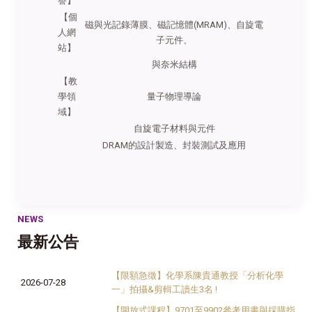
譽】
【個
磁與光記錄薄膜、磁記憶體(MRAM)、自旋電
人網
子元件、
站】
與奈米結構
【教
學領
量子物理導論
域】
自旋電子材料與元件
DRAM的設計製造、封裝測試及應用
NEWS
最新公告
【限額急徵】化學系陳貴通教授「分析化學
2026-07-28
一」拍攝&剪輯工讀生3名 !
【開放式課程】9701至9902參考用書與採購指