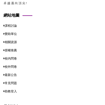
卓 越 邁 向 頂 尖 !
網站地圖
課程討論
贊助單位
相關資源
授權推薦
校內問卷
校外問卷
最新公告
常見問題
助教登入