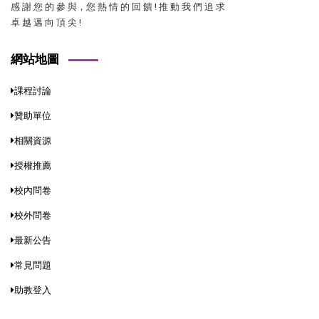
感 謝 您 的 參 與，您 熱 情 的 回 饋 ! 推 動 我 們 追 求
卓 越 邁 向 頂 尖 !
網站地圖
課程討論
贊助單位
相關資源
授權推薦
校內問卷
校外問卷
最新公告
常見問題
助教登入