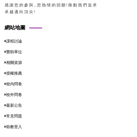
感 謝 您 的 參 與，您 熱 情 的 回 饋 ! 推 動 我 們 追 求
卓 越 邁 向 頂 尖 !
網站地圖
課程討論
贊助單位
相關資源
授權推薦
校內問卷
校外問卷
最新公告
常見問題
助教登入