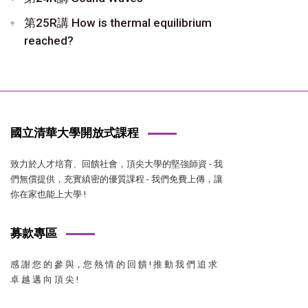
第25R講 How is thermal equilibrium
reached?
國立清華大學開放式課程
致力於人才培育、回饋社會，頂尖大學的堅強師資 - 我
們無償提供，充實縝密的優質課程 - 我們免費上傳，讓
你在家也能上大學 !
募款專區
感 謝 您 的 參 與，您 熱 情 的 回 饋 ! 推 動 我 們 追 求
卓 越 邁 向 頂 尖 !