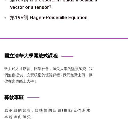
vector or a tensor?
第19R講 Hagen-Poiseuille Equation
國立清華大學開放式課程
致力於人才培育、回饋社會，頂尖大學的堅強師資 - 我
們無償提供，充實縝密的優質課程 - 我們免費上傳，讓
你在家也能上大學 !
募款專區
感 謝 您 的 參 與，您 熱 情 的 回 饋 ! 推 動 我 們 追 求
卓 越 邁 向 頂 尖 !