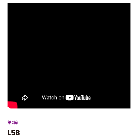
第2節
L5B