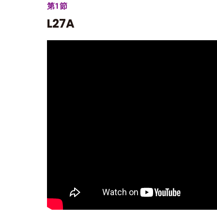
第1節
L27A