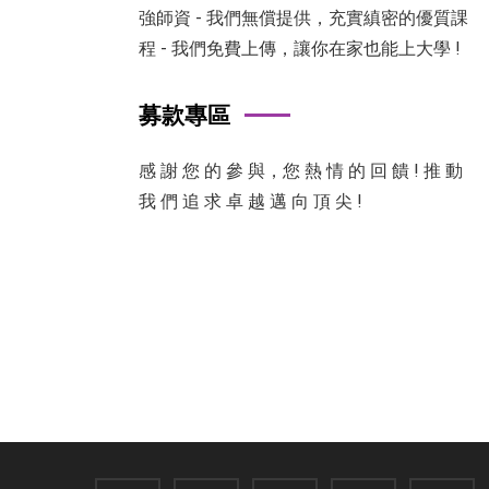
強師資 - 我們無償提供，充實縝密的優質課
程 - 我們免費上傳，讓你在家也能上大學 !
募款專區
感 謝 您 的 參 與，您 熱 情 的 回 饋 ! 推 動
我 們 追 求 卓 越 邁 向 頂 尖 !