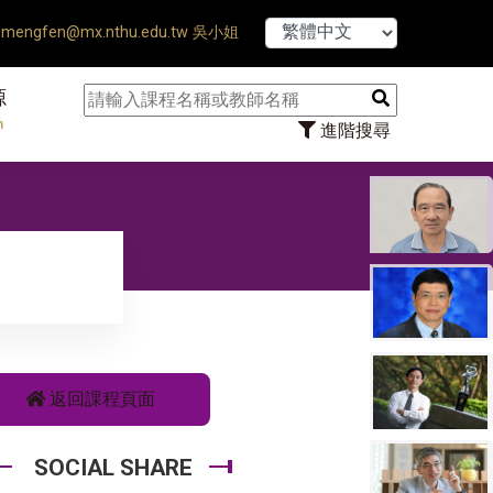
【7/31】114
mengfen@mx.nthu.edu.tw 吳小姐
源
n
進階搜尋
返回課程頁面
SOCIAL SHARE