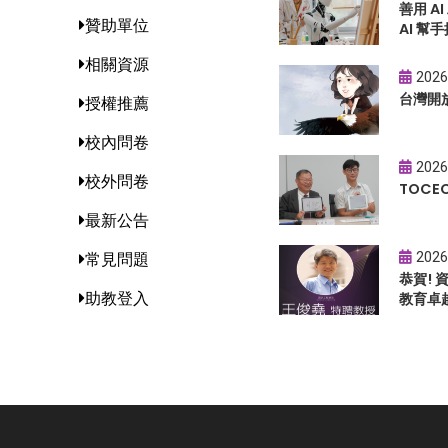
善用 A
贊助單位
AI 幫手
相關資源
2026
台灣開
授權推薦
校內問卷
2026
校外問卷
TOC
最新公告
2026
常見問題
恭賀!
助教登入
教育卓