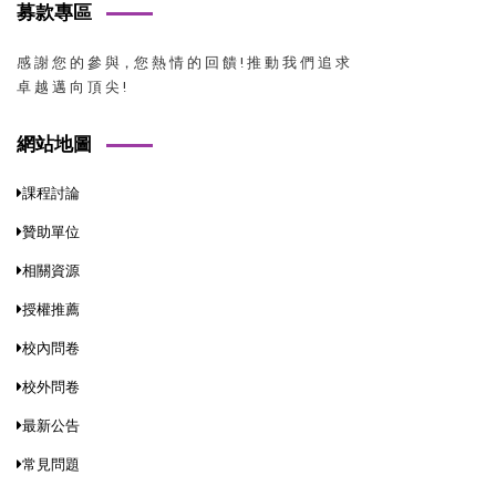
募款專區
感 謝 您 的 參 與，您 熱 情 的 回 饋 ! 推 動 我 們 追 求
卓 越 邁 向 頂 尖 !
網站地圖
課程討論
贊助單位
相關資源
授權推薦
校內問卷
校外問卷
最新公告
常見問題