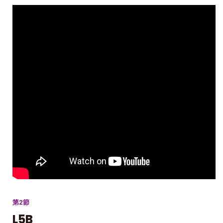
第2節
L5B