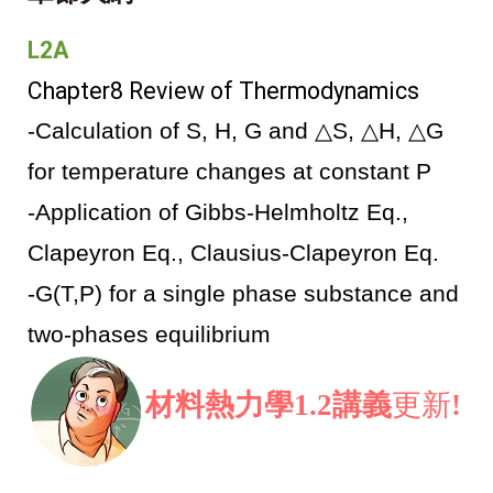
L2A
Chapter8 Review of Thermodynamics
-Calculation of S, H, G and △S, △H, △G
for temperature changes at constant P
-Application of Gibbs-Helmholtz Eq.,
Clapeyron Eq., Clausius-Clapeyron Eq.
-G(T,P) for a single phase substance and
two-phases equilibrium
材料熱力學1.2講義
更新
!