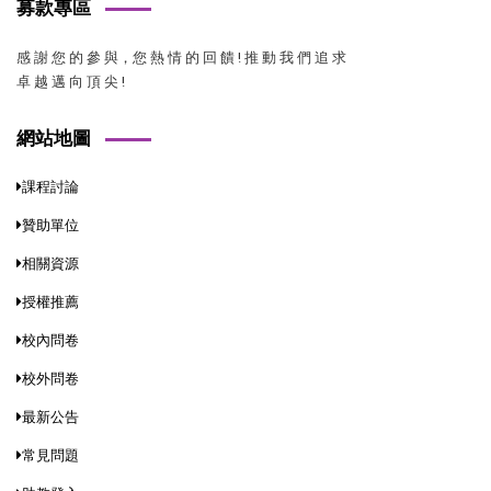
募款專區
感 謝 您 的 參 與，您 熱 情 的 回 饋 ! 推 動 我 們 追 求
卓 越 邁 向 頂 尖 !
網站地圖
課程討論
贊助單位
相關資源
授權推薦
校內問卷
校外問卷
最新公告
常見問題