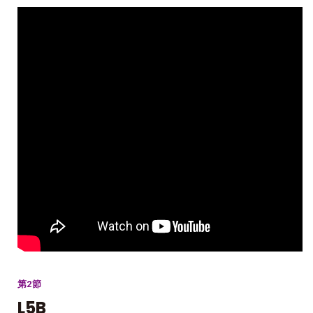
第2節
L5B