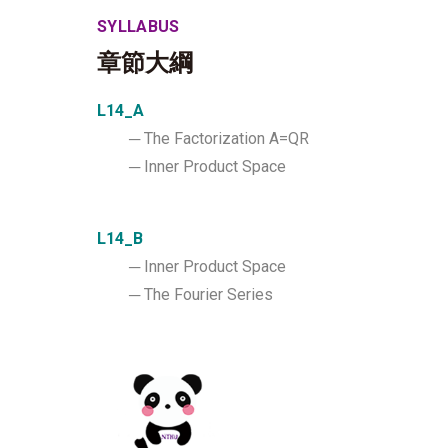
SYLLABUS
章節大綱
L14_A
─ The Factorization A=QR
─ Inner Product Space
L14_B
─ Inner Product Space
─ The Fourier Series