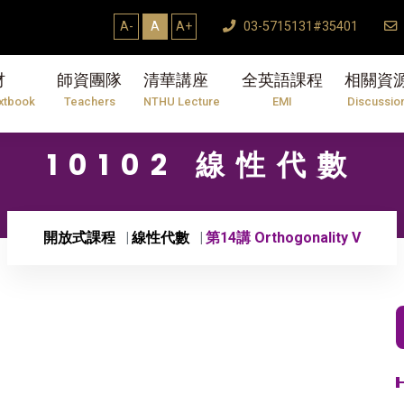
A-
A
A+
03-5715131#35401
材
師資團隊
清華講座
全英語課程
相關資
xtbook
Teachers
NTHU Lecture
EMI
Discussio
10102 線性代數
開放式課程
線性代數
第14講 Orthogonality V