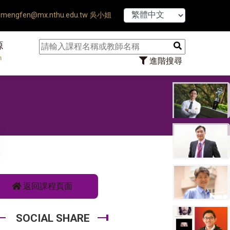
【7/31】114學年度
mengfen@mx.nthu.edu.tw 吳小姐
源
n
進階搜尋
返回課程頁面
SOCIAL SHARE