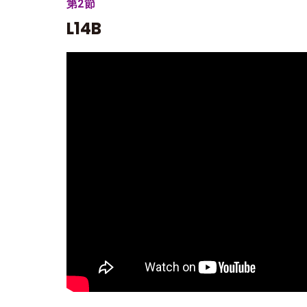
第2節
L14B