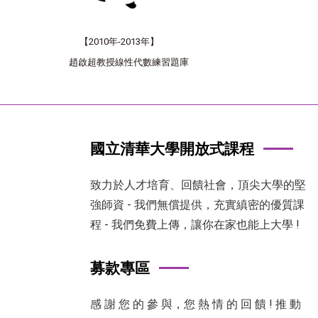
【
2010年-2013年
】
趙啟超教授線性代數練習題庫
國立清華大學開放式課程
致力於人才培育、回饋社會，頂尖大學的堅
強師資 - 我們無償提供，充實縝密的優質課
程 - 我們免費上傳，讓你在家也能上大學 !
募款專區
感 謝 您 的 參 與，您 熱 情 的 回 饋 ! 推 動