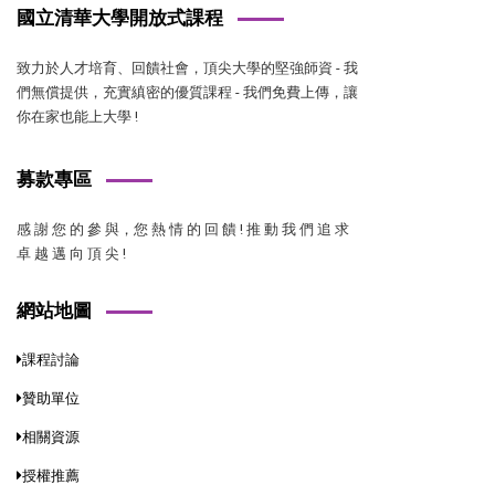
國立清華大學開放式課程
致力於人才培育、回饋社會，頂尖大學的堅強師資 - 我
們無償提供，充實縝密的優質課程 - 我們免費上傳，讓
你在家也能上大學 !
募款專區
感 謝 您 的 參 與，您 熱 情 的 回 饋 ! 推 動 我 們 追 求
卓 越 邁 向 頂 尖 !
網站地圖
課程討論
贊助單位
相關資源
授權推薦