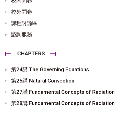
校內問卷
校外問卷
課程討論區
諮詢服務
CHAPTERS
第24講 The Governing Equations
第25講 Natural Convection
第27講 Fundamental Concepts of Radiation
第28講 Fundamental Concepts of Radiation