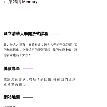
第23講 Memory
國立清華大學開放式課程
致力於人才培育、回饋社會，頂尖大學的堅強師資 - 我
們無償提供，充實縝密的優質課程 - 我們免費上傳，讓
你在家也能上大學 !
募款專區
感 謝 您 的 參 與，您 熱 情 的 回 饋 ! 推 動 我 們 追 求
卓 越 邁 向 頂 尖 !
網站地圖