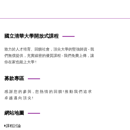
國立清華大學開放式課程
致力於人才培育、回饋社會，頂尖大學的堅強師資 - 我
們無償提供，充實縝密的優質課程 - 我們免費上傳，讓
你在家也能上大學 !
募款專區
感 謝 您 的 參 與，您 熱 情 的 回 饋 ! 推 動 我 們 追 求
卓 越 邁 向 頂 尖 !
網站地圖
課程討論