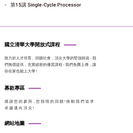
第15講 Single-Cycle Processor
國立清華大學開放式課程
致力於人才培育、回饋社會，頂尖大學的堅強師資 - 我
們無償提供，充實縝密的優質課程 - 我們免費上傳，讓
你在家也能上大學 !
募款專區
感 謝 您 的 參 與，您 熱 情 的 回 饋 ! 推 動 我 們 追 求
卓 越 邁 向 頂 尖 !
網站地圖