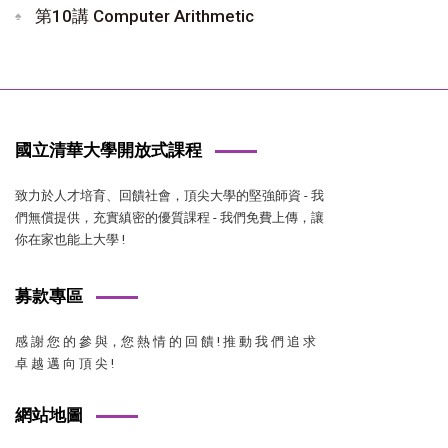
第10講 Computer Arithmetic
國立清華大學開放式課程
致力於人才培育、回饋社會，頂尖大學的堅強師資 - 我
們無償提供，充實縝密的優質課程 - 我們免費上傳，讓
你在家也能上大學 !
募款專區
感 謝 您 的 參 與，您 熱 情 的 回 饋 ! 推 動 我 們 追 求
卓 越 邁 向 頂 尖 !
網站地圖