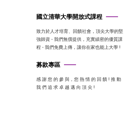
國立清華大學開放式課程
致力於人才培育、回饋社會，頂尖大學的堅
強師資 - 我們無償提供，充實縝密的優質課
程 - 我們免費上傳，讓你在家也能上大學 !
募款專區
感 謝 您 的 參 與，您 熱 情 的 回 饋 ! 推 動
我 們 追 求 卓 越 邁 向 頂 尖 !