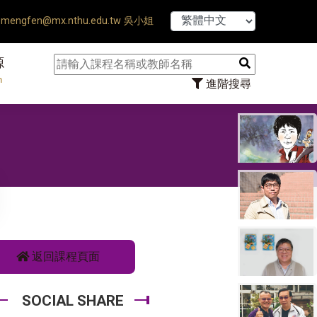
【7/31】114學
mengfen@mx.nthu.edu.tw 吳小姐
源
n
進階搜尋
返回課程頁面
SOCIAL SHARE