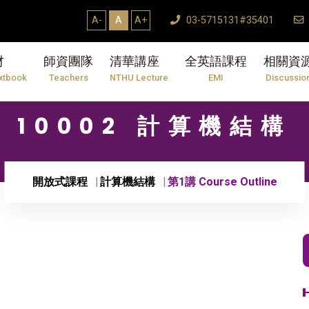
A-
A
A+
03-5715131#35401
材
師資團隊
清華講座
全英語課程
相關資
xtbook
Teachers
NTHU Lecture
EMI
Discussio
10002 計算機結構
開放式課程
計算機結構
第1講 Course Outline