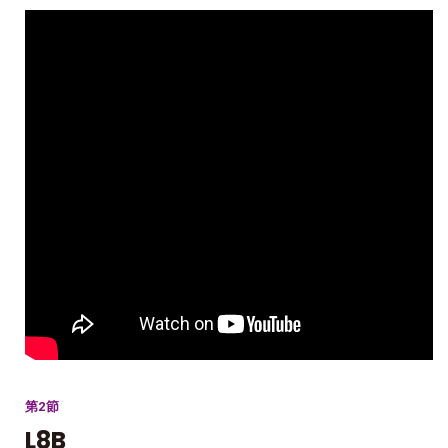
第2節
L8B