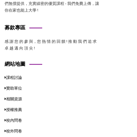
們無償提供，充實縝密的優質課程 - 我們免費上傳，讓
你在家也能上大學 !
募款專區
感 謝 您 的 參 與，您 熱 情 的 回 饋 ! 推 動 我 們 追 求
卓 越 邁 向 頂 尖 !
網站地圖
課程討論
贊助單位
相關資源
授權推薦
校內問卷
校外問卷