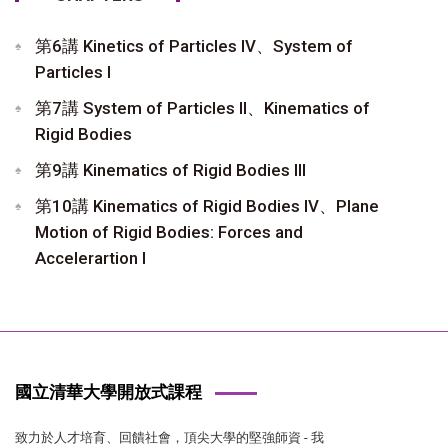
第6講 Kinetics of Particles IV、System of
Particles I
第7講 System of Particles II、Kinematics of
Rigid Bodies
第9講 Kinematics of Rigid Bodies III
第10講 Kinematics of Rigid Bodies IV、Plane
Motion of Rigid Bodies: Forces and
Accelerartion I
國立清華大學開放式課程
致力於人才培育、回饋社會，頂尖大學的堅強師資 - 我