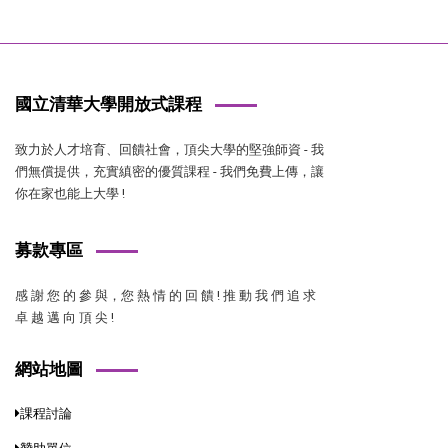
國立清華大學開放式課程
致力於人才培育、回饋社會，頂尖大學的堅強師資 - 我
們無償提供，充實縝密的優質課程 - 我們免費上傳，讓
你在家也能上大學 !
募款專區
感 謝 您 的 參 與，您 熱 情 的 回 饋 ! 推 動 我 們 追 求
卓 越 邁 向 頂 尖 !
網站地圖
課程討論