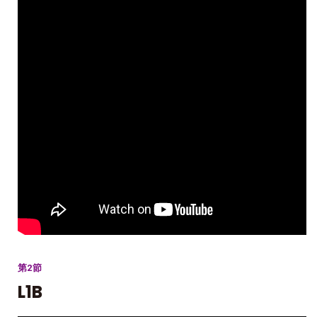
第2節
L1B