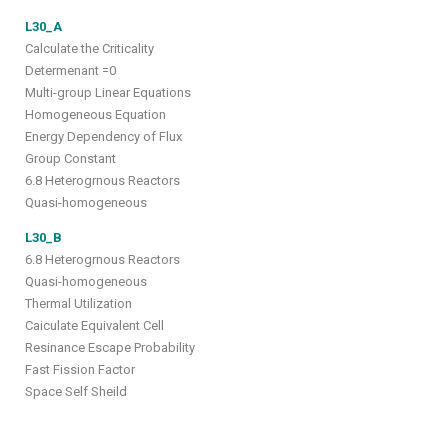
L30_A
Calculate the Criticality
Determenant =0
Multi-group Linear Equations
Homogeneous Equation
Energy Dependency of Flux
Group Constant
6.8 Heterogrnous Reactors
Quasi-homogeneous
L30_B
6.8 Heterogrnous Reactors
Quasi-homogeneous
Thermal Utilization
Caiculate Equivalent Cell
Resinance Escape Probability
Fast Fission Factor
Space Self Sheild