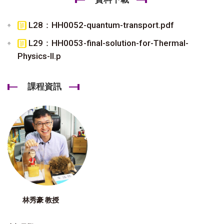
L28：HH0052-quantum-transport.pdf
L29：HH0053-final-solution-for-Thermal-
Physics-II.p
課程資訊
林秀豪 教授