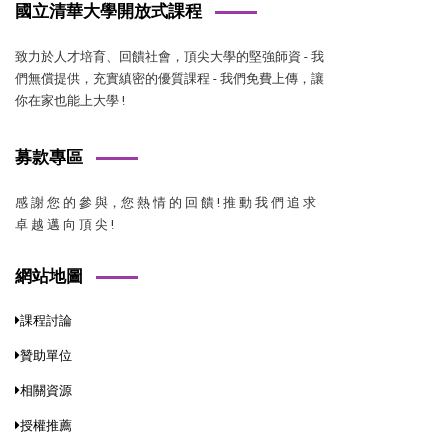
國立清華大學開放式課程
致力於人才培育、回饋社會，頂尖大學的堅強師資 - 我
們無償提供，充實縝密的優質課程 - 我們免費上傳，讓
你在家也能上大學 !
募款專區
感 謝 您 的 參 與，您 熱 情 的 回 饋 ! 推 動 我 們 追 求
卓 越 邁 向 頂 尖 !
網站地圖
課程討論
贊助單位
相關資源
授權推薦