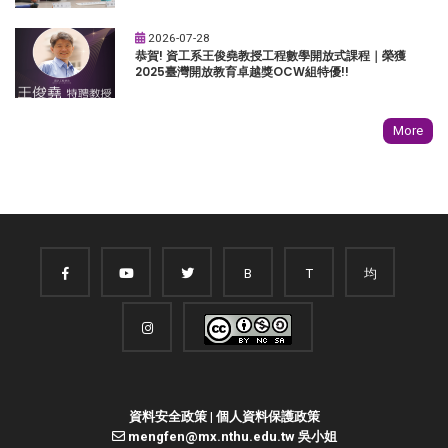
2026-07-28
恭賀! 資工系王俊堯教授工程數學開放式課程｜榮獲
2025臺灣開放教育卓越獎OCW組特優!!
More
B
T
均
資料安全政策
|
個人資料保護政策
mengfen@mx.nthu.edu.tw 吳小姐