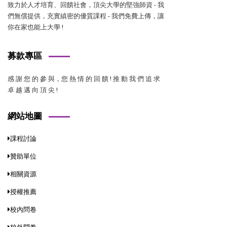
致力於人才培育、回饋社會，頂尖大學的堅強師資 - 我
們無償提供，充實縝密的優質課程 - 我們免費上傳，讓
你在家也能上大學 !
募款專區
感 謝 您 的 參 與，您 熱 情 的 回 饋 ! 推 動 我 們 追 求
卓 越 邁 向 頂 尖 !
網站地圖
課程討論
贊助單位
相關資源
授權推薦
校內問卷