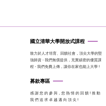
國立清華大學開放式課程
致力於人才培育、回饋社會，頂尖大學的堅
強師資 - 我們無償提供，充實縝密的優質課
程 - 我們免費上傳，讓你在家也能上大學 !
募款專區
感 謝 您 的 參 與，您 熱 情 的 回 饋 ! 推 動
我 們 追 求 卓 越 邁 向 頂 尖 !