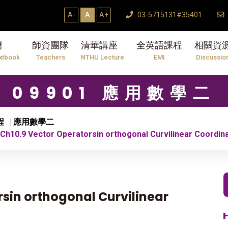
A-
A
A+
03-5715131#35401
材
師資團隊
清華講座
全英語課程
相關資
xtbook
Teachers
NTHU Lecture
EMI
Discussio
09901 應用數學二
程
應用數學二
h10.9 Vector Operatorsin orthogonal Curvilinear Coordin
sin orthogonal Curvilinear