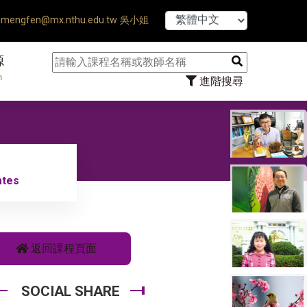
【7/31】114
mengfen@mx.nthu.edu.tw 吳小姐
源
n
進階搜尋
ates
返回課程頁面
SOCIAL SHARE