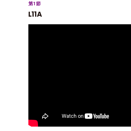
第1節
L11A