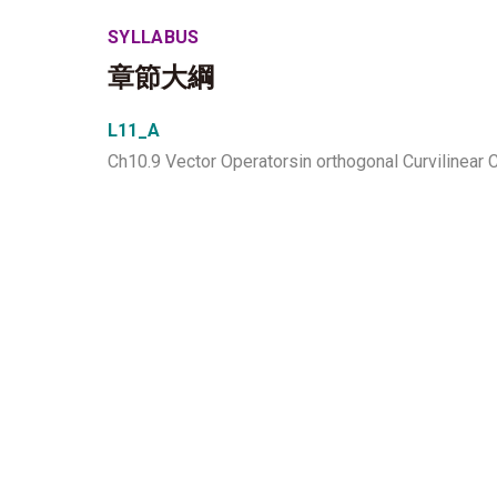
SYLLABUS
章節大綱
L11_A
Ch10.9 Vector Operatorsin orthogonal Curvilinear 