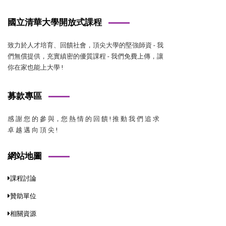
國立清華大學開放式課程
致力於人才培育、回饋社會，頂尖大學的堅強師資 - 我
們無償提供，充實縝密的優質課程 - 我們免費上傳，讓
你在家也能上大學 !
募款專區
感 謝 您 的 參 與，您 熱 情 的 回 饋 ! 推 動 我 們 追 求
卓 越 邁 向 頂 尖 !
網站地圖
課程討論
贊助單位
相關資源