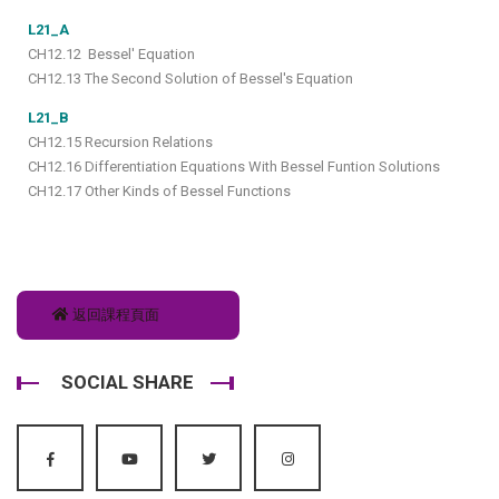
L21_A
CH12.12 Bessel' Equation
CH12.13 The Second Solution of Bessel's Equation
L21_B
CH12.15 Recursion Relations
CH12.16 Differentiation Equations With Bessel Funtion Solutions
CH12.17 Other Kinds of Bessel Functions
返回課程頁面
SOCIAL SHARE