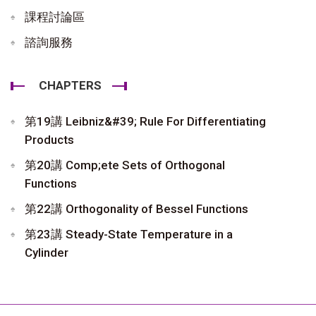
課程討論區
諮詢服務
CHAPTERS
第19講 Leibniz&#39; Rule For Differentiating
Products
第20講 Comp;ete Sets of Orthogonal
Functions
第22講 Orthogonality of Bessel Functions
第23講 Steady-State Temperature in a
Cylinder