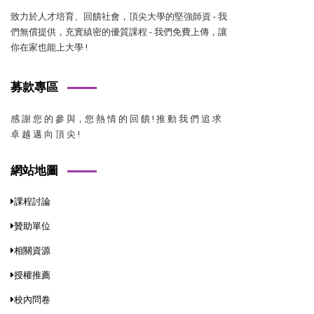
致力於人才培育、回饋社會，頂尖大學的堅強師資 - 我
們無償提供，充實縝密的優質課程 - 我們免費上傳，讓
你在家也能上大學 !
募款專區
感 謝 您 的 參 與，您 熱 情 的 回 饋 ! 推 動 我 們 追 求
卓 越 邁 向 頂 尖 !
網站地圖
課程討論
贊助單位
相關資源
授權推薦
校內問卷