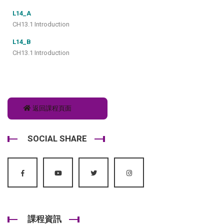
L14_A
CH13.1 Introduction
L14_B
CH13.1 Introduction
返回課程頁面
SOCIAL SHARE
課程資訊