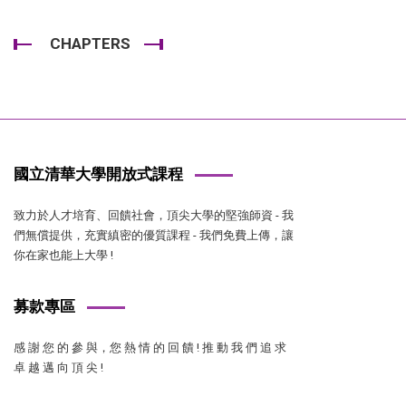
CHAPTERS
國立清華大學開放式課程
致力於人才培育、回饋社會，頂尖大學的堅強師資 - 我
們無償提供，充實縝密的優質課程 - 我們免費上傳，讓
你在家也能上大學 !
募款專區
感 謝 您 的 參 與，您 熱 情 的 回 饋 ! 推 動 我 們 追 求
卓 越 邁 向 頂 尖 !