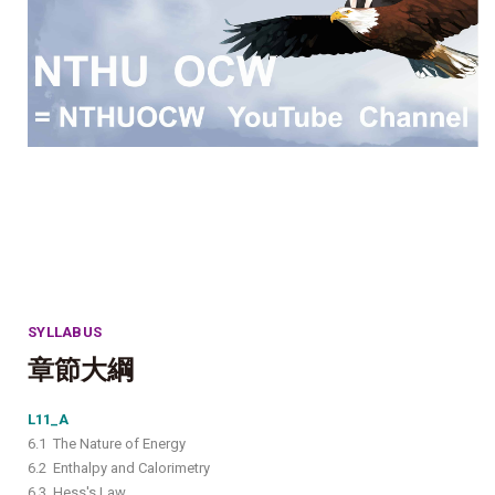
SYLLABUS
章節大綱
L11_A
6.1 The Nature of Energy
6.2 Enthalpy and Calorimetry
6.3 Hess's Law