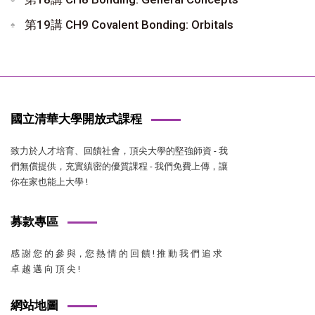
第19講 CH9 Covalent Bonding: Orbitals
國立清華大學開放式課程
致力於人才培育、回饋社會，頂尖大學的堅強師資 - 我
們無償提供，充實縝密的優質課程 - 我們免費上傳，讓
你在家也能上大學 !
募款專區
感 謝 您 的 參 與，您 熱 情 的 回 饋 ! 推 動 我 們 追 求
卓 越 邁 向 頂 尖 !
網站地圖