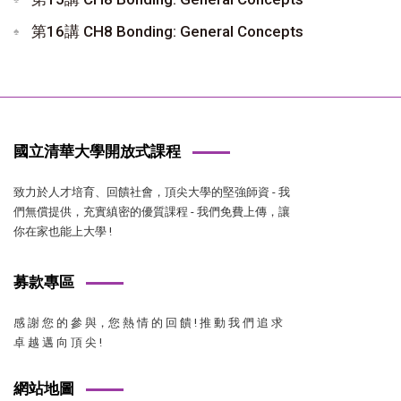
第16講 CH8 Bonding: General Concepts
國立清華大學開放式課程
致力於人才培育、回饋社會，頂尖大學的堅強師資 - 我
們無償提供，充實縝密的優質課程 - 我們免費上傳，讓
你在家也能上大學 !
募款專區
感 謝 您 的 參 與，您 熱 情 的 回 饋 ! 推 動 我 們 追 求
卓 越 邁 向 頂 尖 !
網站地圖