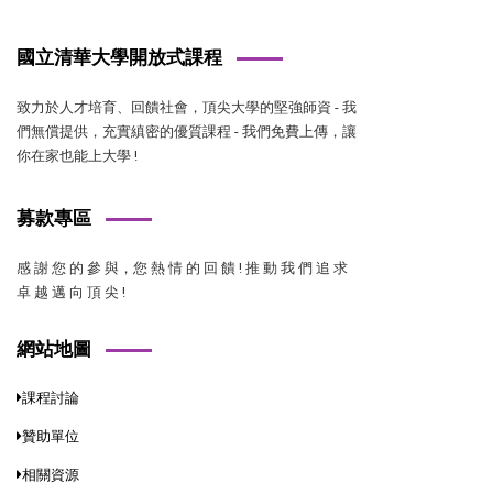
國立清華大學開放式課程
致力於人才培育、回饋社會，頂尖大學的堅強師資 - 我
們無償提供，充實縝密的優質課程 - 我們免費上傳，讓
你在家也能上大學 !
募款專區
感 謝 您 的 參 與，您 熱 情 的 回 饋 ! 推 動 我 們 追 求
卓 越 邁 向 頂 尖 !
網站地圖
課程討論
贊助單位
相關資源