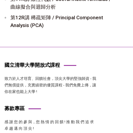
曲線擬合與迴歸分析
第12R講 稀疏矩陣 / Principal Component
Analysis (PCA)
國立清華大學開放式課程
致力於人才培育、回饋社會，頂尖大學的堅強師資 - 我
們無償提供，充實縝密的優質課程 - 我們免費上傳，讓
你在家也能上大學 !
募款專區
感 謝 您 的 參 與，您 熱 情 的 回 饋 ! 推 動 我 們 追 求
卓 越 邁 向 頂 尖 !