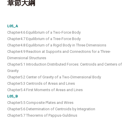
章節大綱
L05_A
Chapter4.6 Equilibrium of a Two-Force Body
Chapter4.7 Equilibrium of a Tree-Force Body
Chapter4.8 Equilibrium of a Rigid Body in Three Dimensions
Chapter4.9 Reaction at Supports and Connections for a Three-
Dimensional Structures
Chapter5.1 Introduction Distributed Forces: Centroids and Centers of
Gravity
Chapter5.2 Center of Gravity of a Two-Dimensional Body
Chapter5.3 Centroids of Areas and Lines
Chapter5.4 First Moments of Areas and Lines
L05_B
Chapter5.5 Composite Plates and Wires
Chapter5.6 Determination of Centroids by Integration
Chapter5.7 Theorems of Pappus-Guldinus