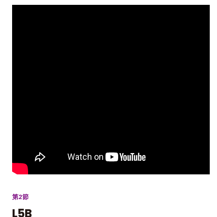
第2節
L5B