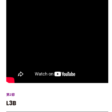
第2節
L3B