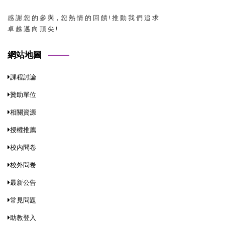
感 謝 您 的 參 與，您 熱 情 的 回 饋 ! 推 動 我 們 追 求
卓 越 邁 向 頂 尖 !
網站地圖
課程討論
贊助單位
相關資源
授權推薦
校內問卷
校外問卷
最新公告
常見問題
助教登入