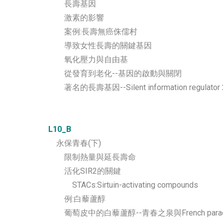
長壽基因
激素的影響
案例:長壽無癌侏儒村
導致女性長壽的關鍵基因
氧化壓力與自由基
從發育到老化--基因的啟動與關閉
著名的長壽基因--Silent information regulator 2
L10_B
永保青春(下)
限制熱量與延長壽命
活化SIR2的關鍵
STACs:Sirtuin-activating compounds
例:白藜蘆醇
葡萄皮中的白藜蘆醇--青春之泉與French para