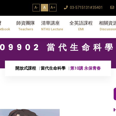
A-
A
A+
03-5715131#35401
材
師資團隊
清華講座
全英語課程
相關資
xtbook
Teachers
NTHU Lecture
EMI
Discussio
09902 當代生命科
開放式課程
當代生命科學
第10講 永保青春