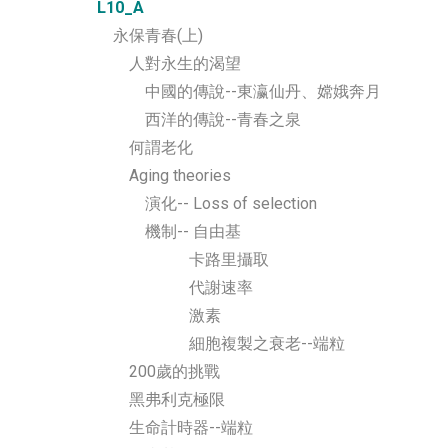
L10_A
永保青春(上)
人對永生的渴望
中國的傳說--東瀛仙丹、嫦娥奔月
西洋的傳說--青春之泉
何謂老化
Aging theories
演化-- Loss of selection
機制-- 自由基
卡路里攝取
代謝速率
激素
細胞複製之衰老--端粒
200歲的挑戰
黑弗利克極限
生命計時器--端粒