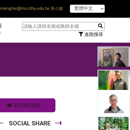
【7/31】114
mengfen@mx.nthu.edu.tw 吳小姐
源
n
進階搜尋
學
返回課程頁面
SOCIAL SHARE