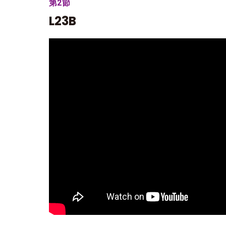
第2節
L23B