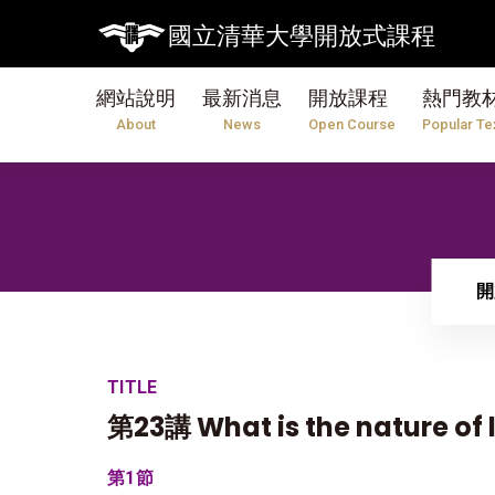
國立清華大學開放式課程
網站說明
最新消息
開放課程
熱門教
About
News
Open Course
Popular Te
開
TITLE
第23講 What is the nature of li
第1節