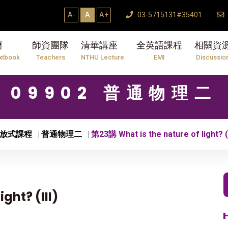
A-
A
A+
03-5715131#35401
材
師資團隊
清華講座
全英語課程
相關資
xtbook
Teachers
NTHU Lecture
EMI
Discussio
09902 普通物理二
放式課程
普通物理二
第23講 What is the nature of light? (I
ght? (III)