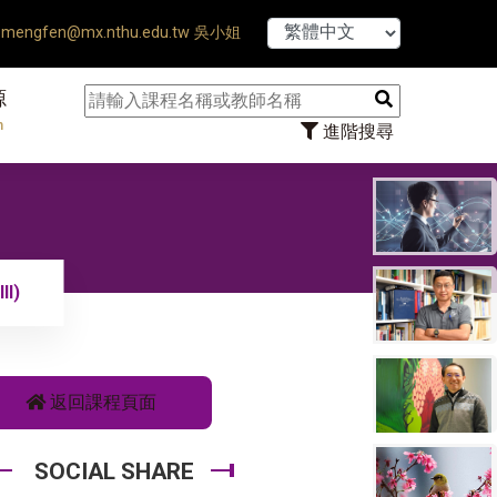
【7/31】11
mengfen@mx.nthu.edu.tw 吳小姐
源
n
進階搜尋
II)
返回課程頁面
SOCIAL SHARE