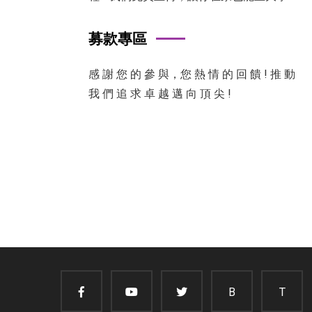
募款專區
感 謝 您 的 參 與，您 熱 情 的 回 饋 ! 推 動
我 們 追 求 卓 越 邁 向 頂 尖 !
B
T