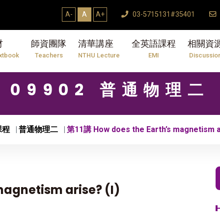
A-
A
A+
03-5715131#35401
材
師資團隊
清華講座
全英語課程
相關資
xtbook
Teachers
NTHU Lecture
EMI
Discussio
09902 普通物理二
課程
普通物理二
第11講 How does the Earth’s magnetism ar
agnetism arise? (I)