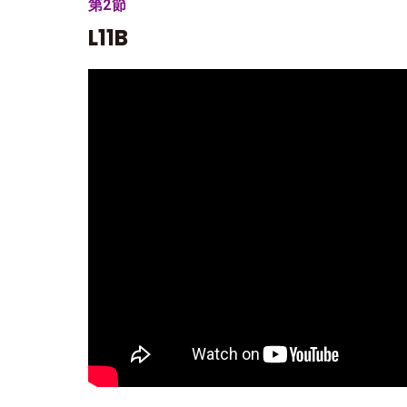
第2節
L11B