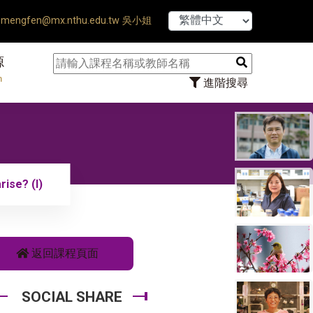
【7/31】114學年
mengfen@mx.nthu.edu.tw 吳小姐
源
n
進階搜尋
ise? (I)
返回課程頁面
SOCIAL SHARE