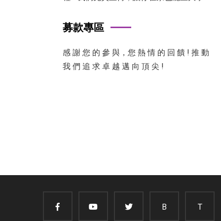
募款專區
感 謝 您 的 參 與，您 熱 情 的 回 饋 ! 推 動
我 們 追 求 卓 越 邁 向 頂 尖 !
B
T