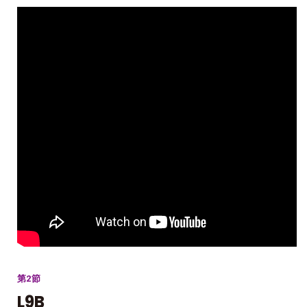
第2節
L9B