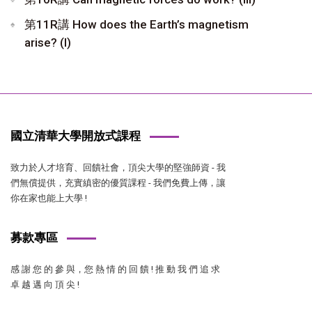
第11R講 How does the Earth’s magnetism
arise? (I)
國立清華大學開放式課程
致力於人才培育、回饋社會，頂尖大學的堅強師資 - 我
們無償提供，充實縝密的優質課程 - 我們免費上傳，讓
你在家也能上大學 !
募款專區
感 謝 您 的 參 與，您 熱 情 的 回 饋 ! 推 動 我 們 追 求
卓 越 邁 向 頂 尖 !