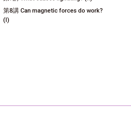
第8講 Can magnetic forces do work?
(I)