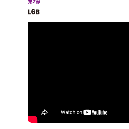
第2節
L6B