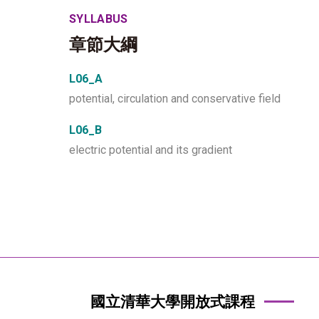
SYLLABUS
章節大綱
L06_A
potential, circulation and conservative field
L06_B
electric potential and its gradient
國立清華大學開放式課程