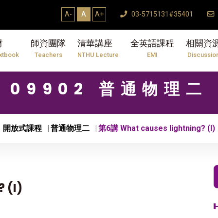
A-
A
A+
03-5715131#35401
材
師資團隊
清華講座
全英語課程
相關資
xtbook
Teachers
NTHU Lecture
EMI
Discussio
09902 普通物理二
開放式課程
普通物理二
第6講 What causes lightning? (I)
 (I)