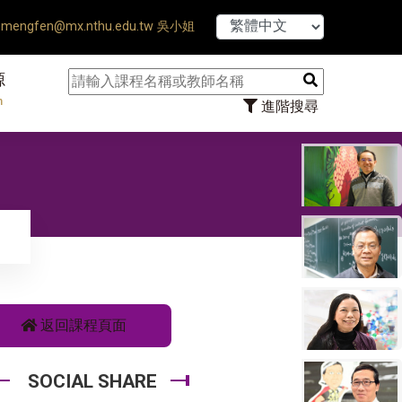
【7/31】11
mengfen@mx.nthu.edu.tw 吳小姐
源
n
進階搜尋
返回課程頁面
SOCIAL SHARE