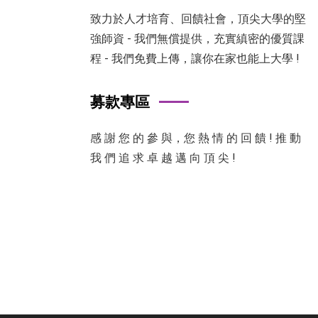
致力於人才培育、回饋社會，頂尖大學的堅
強師資 - 我們無償提供，充實縝密的優質課
程 - 我們免費上傳，讓你在家也能上大學 !
募款專區
感 謝 您 的 參 與，您 熱 情 的 回 饋 ! 推 動
我 們 追 求 卓 越 邁 向 頂 尖 !