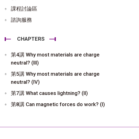
課程討論區
諮詢服務
CHAPTERS
第4講 Why most materials are charge
neutral? (III)
第5講 Why most materials are charge
neutral? (IV)
第7講 What causes lightning? (II)
第8講 Can magnetic forces do work? (I)