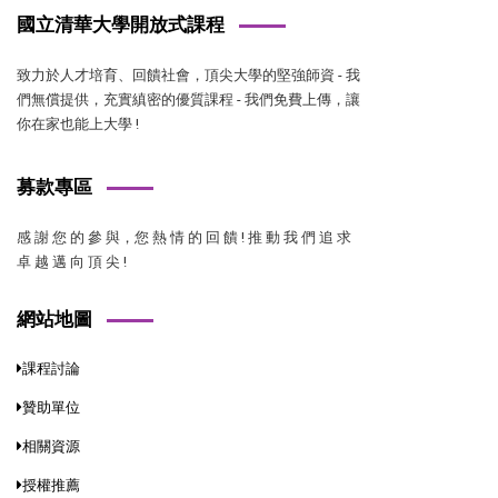
國立清華大學開放式課程
致力於人才培育、回饋社會，頂尖大學的堅強師資 - 我
們無償提供，充實縝密的優質課程 - 我們免費上傳，讓
你在家也能上大學 !
募款專區
感 謝 您 的 參 與，您 熱 情 的 回 饋 ! 推 動 我 們 追 求
卓 越 邁 向 頂 尖 !
網站地圖
課程討論
贊助單位
相關資源
授權推薦