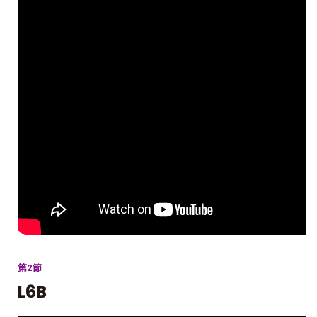
第2節
L6B