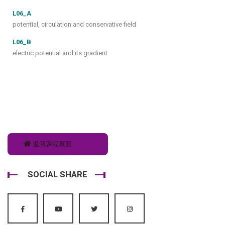
L06_A
potential, circulation and conservative field
L06_B
electric potential and its gradient
返回課程頁面
SOCIAL SHARE