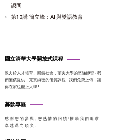
認同
第10講 簡立峰：AI 與雙語教育
國立清華大學開放式課程
致力於人才培育、回饋社會，頂尖大學的堅強師資 - 我
們無償提供，充實縝密的優質課程 - 我們免費上傳，讓
你在家也能上大學 !
募款專區
感 謝 您 的 參 與，您 熱 情 的 回 饋 ! 推 動 我 們 追 求
卓 越 邁 向 頂 尖 !