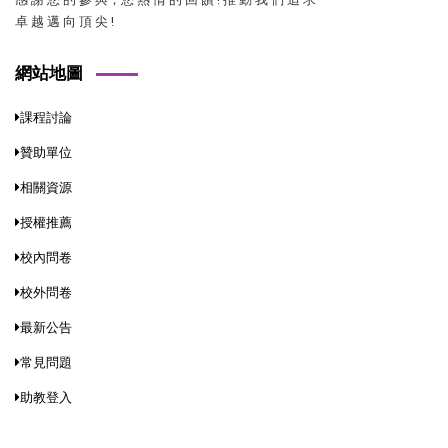
卓 越 邁 向 頂 尖 !
網站地圖
課程討論
贊助單位
相關資源
授權推薦
校內問卷
校外問卷
最新公告
常見問題
助教登入