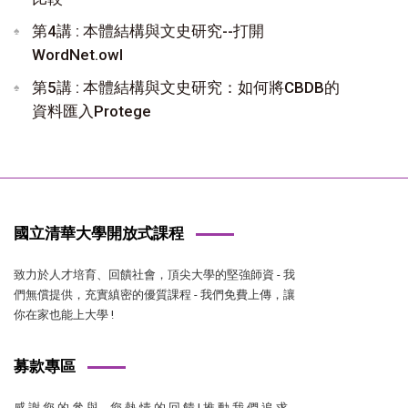
第4講 : 本體結構與文史研究--打開
WordNet.owl
第5講 : 本體結構與文史研究：如何將CBDB的
資料匯入Protege
國立清華大學開放式課程
致力於人才培育、回饋社會，頂尖大學的堅強師資 - 我
們無償提供，充實縝密的優質課程 - 我們免費上傳，讓
你在家也能上大學 !
募款專區
感 謝 您 的 參 與，您 熱 情 的 回 饋 ! 推 動 我 們 追 求