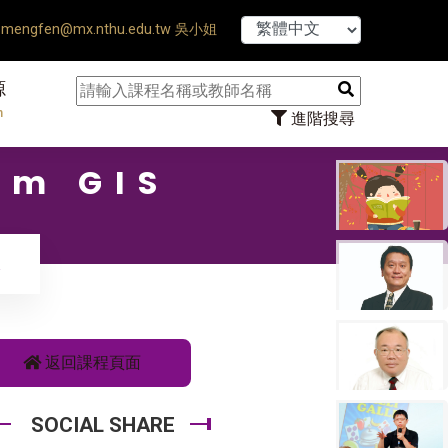
【7/31】114
mengfen@mx.nthu.edu.tw 吳小姐
源
n
進階搜尋
um GIS
返回課程頁面
SOCIAL SHARE