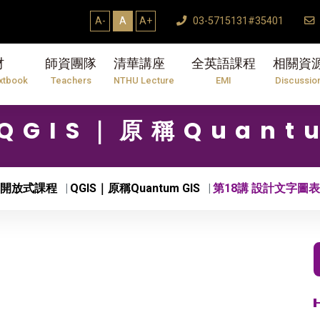
A-
A
A+
03-5715131#35401
材
師資團隊
清華講座
全英語課程
相關資
xtbook
Teachers
NTHU Lecture
EMI
Discussio
 QGIS｜原稱Quant
開放式課程
QGIS｜原稱Quantum GIS
第18講 設計文字圖表