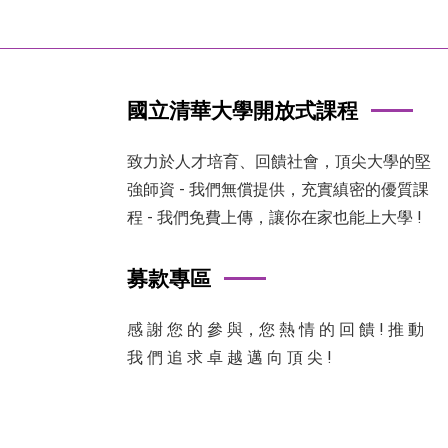
國立清華大學開放式課程
致力於人才培育、回饋社會，頂尖大學的堅
強師資 - 我們無償提供，充實縝密的優質課
程 - 我們免費上傳，讓你在家也能上大學 !
募款專區
感 謝 您 的 參 與，您 熱 情 的 回 饋 ! 推 動
我 們 追 求 卓 越 邁 向 頂 尖 !