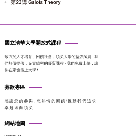
第23講 Galois Theory
國立清華大學開放式課程
致力於人才培育、回饋社會，頂尖大學的堅強師資 - 我
們無償提供，充實縝密的優質課程 - 我們免費上傳，讓
你在家也能上大學 !
募款專區
感 謝 您 的 參 與，您 熱 情 的 回 饋 ! 推 動 我 們 追 求
卓 越 邁 向 頂 尖 !
網站地圖