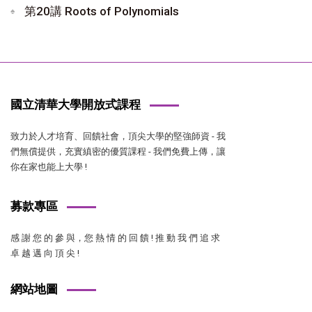
第20講 Roots of Polynomials
國立清華大學開放式課程
致力於人才培育、回饋社會，頂尖大學的堅強師資 - 我
們無償提供，充實縝密的優質課程 - 我們免費上傳，讓
你在家也能上大學 !
募款專區
感 謝 您 的 參 與，您 熱 情 的 回 饋 ! 推 動 我 們 追 求
卓 越 邁 向 頂 尖 !
網站地圖