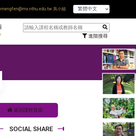
【7/31】114學年
mengfen@mx.nthu.edu.tw 吳小姐
源
n
進階搜尋
返回課程頁面
SOCIAL SHARE