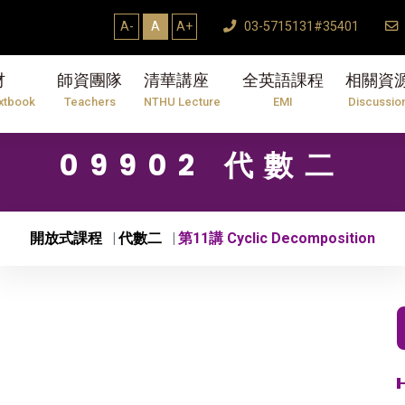
A-
A
A+
03-5715131#35401
材
師資團隊
清華講座
全英語課程
相關資
xtbook
Teachers
NTHU Lecture
EMI
Discussio
09902 代數二
開放式課程
代數二
第11講 Cyclic Decomposition