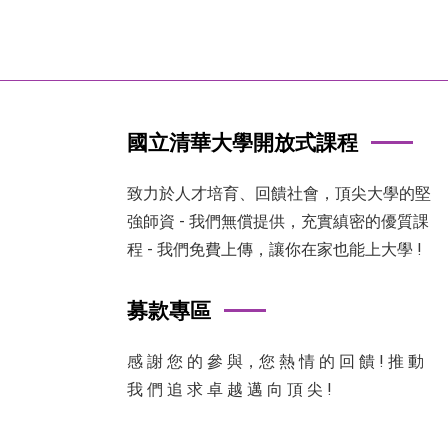
國立清華大學開放式課程
致力於人才培育、回饋社會，頂尖大學的堅
強師資 - 我們無償提供，充實縝密的優質課
程 - 我們免費上傳，讓你在家也能上大學 !
募款專區
感 謝 您 的 參 與，您 熱 情 的 回 饋 ! 推 動
我 們 追 求 卓 越 邁 向 頂 尖 !