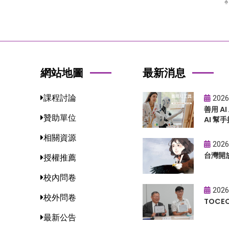
網站地圖
最新消息
課程討論
2026
善用 A
贊助單位
AI 幫手
相關資源
2026
台灣開
授權推薦
校內問卷
2026
校外問卷
TOC
最新公告