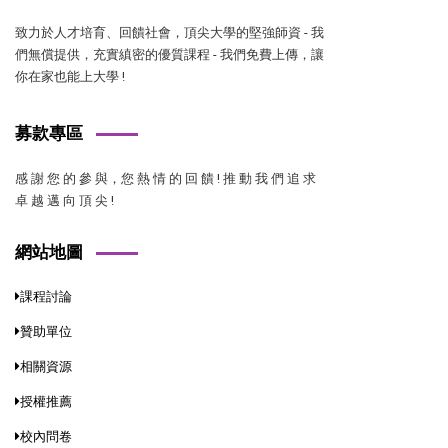
致力於人才培育、回饋社會，頂尖大學的堅強師資 - 我
們無償提供，充實縝密的優質課程 - 我們免費上傳，讓
你在家也能上大學 !
募款專區
感 謝 您 的 參 與，您 熱 情 的 回 饋 ! 推 動 我 們 追 求
卓 越 邁 向 頂 尖 !
網站地圖
課程討論
贊助單位
相關資源
授權推薦
校內問卷