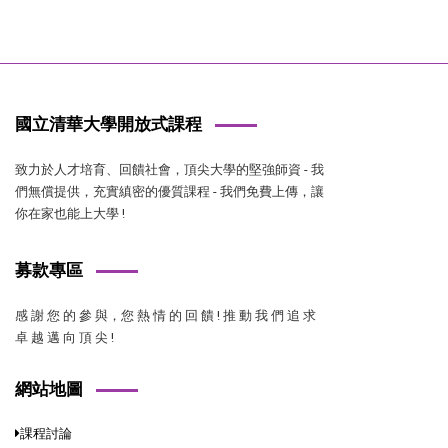
國立清華大學開放式課程
致力於人才培育、回饋社會，頂尖大學的堅強師資 - 我
們無償提供，充實縝密的優質課程 - 我們免費上傳，讓
你在家也能上大學 !
募款專區
感 謝 您 的 參 與，您 熱 情 的 回 饋 ! 推 動 我 們 追 求
卓 越 邁 向 頂 尖 !
網站地圖
課程討論