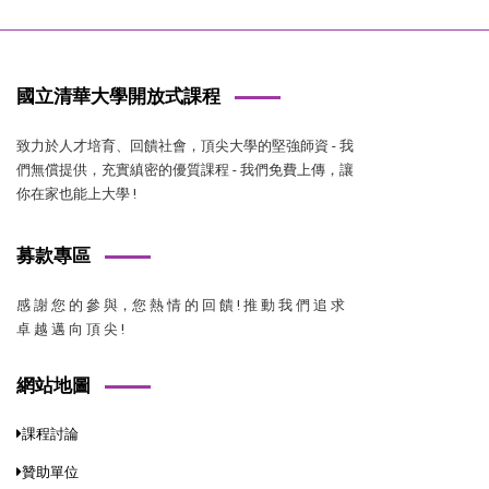
國立清華大學開放式課程
致力於人才培育、回饋社會，頂尖大學的堅強師資 - 我
們無償提供，充實縝密的優質課程 - 我們免費上傳，讓
你在家也能上大學 !
募款專區
感 謝 您 的 參 與，您 熱 情 的 回 饋 ! 推 動 我 們 追 求
卓 越 邁 向 頂 尖 !
網站地圖
課程討論
贊助單位