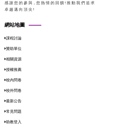
感 謝 您 的 參 與，您 熱 情 的 回 饋 ! 推 動 我 們 追 求
卓 越 邁 向 頂 尖 !
網站地圖
課程討論
贊助單位
相關資源
授權推薦
校內問卷
校外問卷
最新公告
常見問題
助教登入