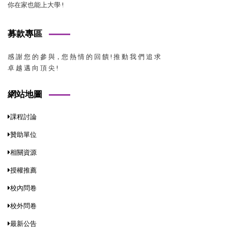
你在家也能上大學 !
募款專區
感 謝 您 的 參 與，您 熱 情 的 回 饋 ! 推 動 我 們 追 求
卓 越 邁 向 頂 尖 !
網站地圖
課程討論
贊助單位
相關資源
授權推薦
校內問卷
校外問卷
最新公告