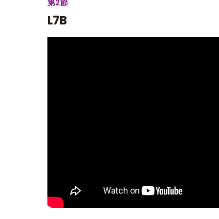
第2節
L7B