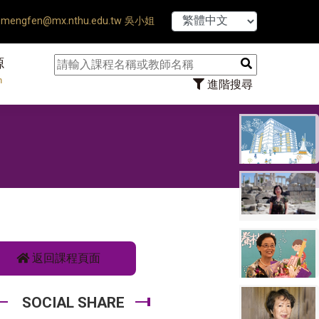
ds ♠ 【8/1】115學年度第1學期開始 20
mengfen@mx.nthu.edu.tw 吳小姐
源
n
進階搜尋
返回課程頁面
SOCIAL SHARE