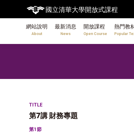
【7/31】114學年度第2學期
國立清華大學開放式課程
網站說明
最新消息
開放課程
熱門教
About
News
Open Course
Popular Te
TITLE
第7講 財務專題
第1節