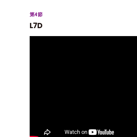
第4節
L7D