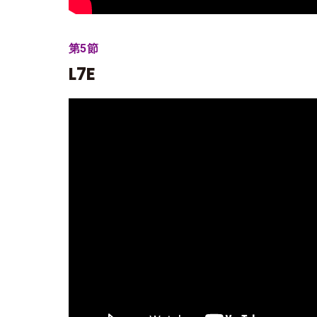
第5節
L7E