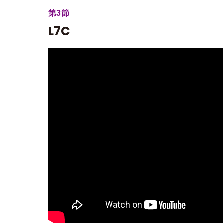
第3節
L7C