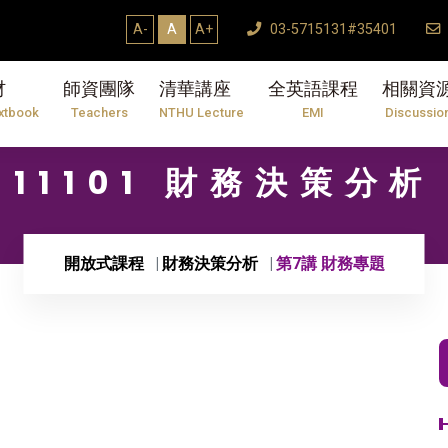
研究生論文口試結束Thesis Defense En
A-
A
A+
03-5715131#35401
材
師資團隊
清華講座
全英語課程
相關資
xtbook
Teachers
NTHU Lecture
EMI
Discussio
11101 財務決策分析
開放式課程
財務決策分析
第7講 財務專題