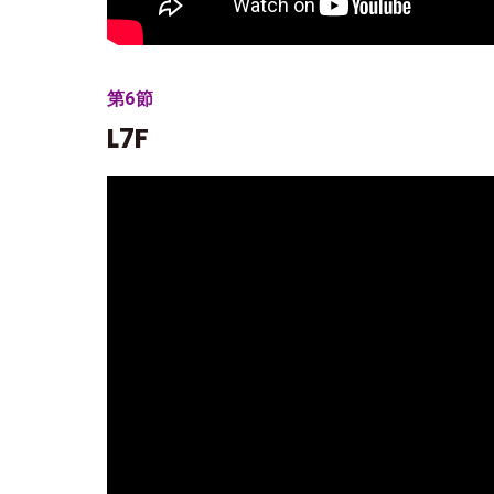
第6節
L7F